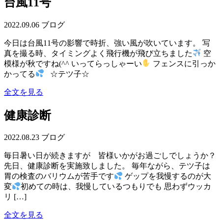
台風11号
2022.09.06
ブログ
今日は台風11号の影響で時折、強い風が吹いています。 写
真を撮る時、タイミングよく飛行機が飛び立ちました
空
模様が秋ですね(^^ いってらっしゃーい
フェンスに引っか
かってる
☆テツ子☆
全文を見る
健康診断
2022.08.23
ブログ
毎日暑い日が続きますが 皆様いかがお過ごしでしょうか？
先日、健康診断を実施致しました。 毎年ながら、テツ子は
胃の検査のバリウムが苦手です
ゲップを我慢するのが大
変
初めての時は、我慢しているつもりでも 思わずウッカ
リ […]
全文を見る